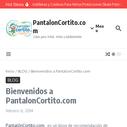
Saltar al contenido
Hot News
Casco Rodilleras y Coderas Para Niños Protecciones Skate Patines 
PantalonCortito.co
Men
m
u
Cosas para niños, niñas y adolescentes
Inicio
/
BLOG
/
Bienvenidos a PantalonCortito.com
BLOG
Bienvenidos a
PantalonCortito.com
febrero 6, 2014
PantalónCortito.com
, es un blog de recomendación de