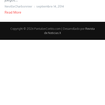
juegos...
NevilleCharbonnier
septiembre 14, 2014
Read More
Copyright © 2026 PantalonCortito.com | Desarrollado por
Revista
de Noticias X