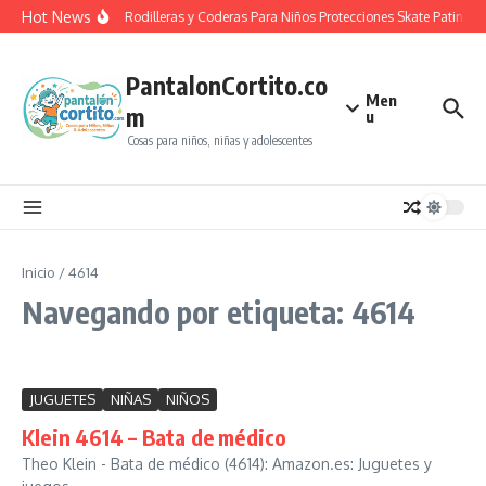
Saltar al contenido
Hot News
Casco Rodilleras y Coderas Para Niños Protecciones Skate Patines 
PantalonCortito.co
Men
m
u
Cosas para niños, niñas y adolescentes
Inicio
/
4614
Navegando por etiqueta: 4614
JUGUETES
NIÑAS
NIÑOS
Klein 4614 – Bata de médico
Theo Klein - Bata de médico (4614): Amazon.es: Juguetes y