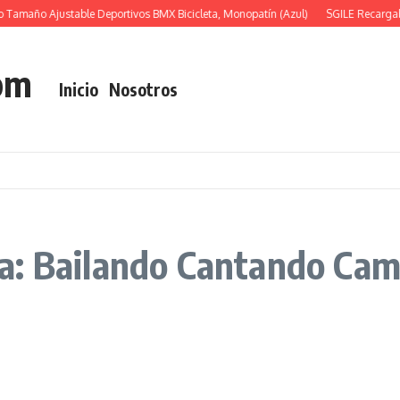
 Tamaño Ajustable Deportivos BMX Bicicleta, Monopatín (Azul)
SGILE Recargabl
om
Inicio
Nosotros
a: Bailando Cantando Cam