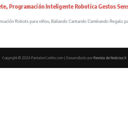
ete, Programación Inteligente Robotica Gestos Se
nsación Robots para niños, Bailando Cantando Caminando Regalo para
Copyright © 2026 PantalonCortito.com | Desarrollado por
Revista de Noticias X