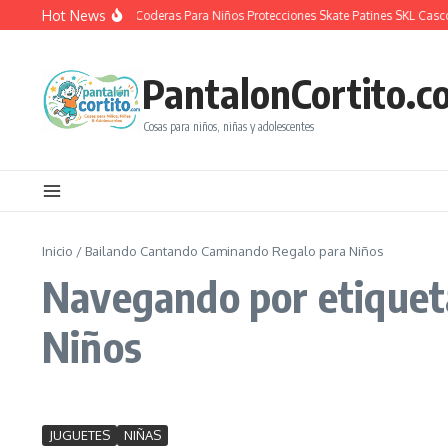
Saltar al contenido
Hot News
Casco Rodilleras y Coderas Para Niños Protecciones Skate Patines SKL Casco
PantalonCortito.c
Cosas para niños, niñas y adolescentes
Inicio
/
Bailando Cantando Caminando Regalo para Niños
Navegando por etiquet
Niños
JUGUETES
NIÑAS