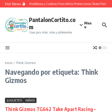
Saltar al contenido
Hot News
Casco Rodilleras y Coderas Para Niños Protecciones Skate Patines
PantalonCortito.co
Men
m
u
Cosas para niños, niñas y adolescentes
Inicio
/
Think Gizmos
Navegando por etiqueta: Think
Gizmos
JUGUETES
NIÑAS
Think Gizmos TG642 Take Apart Racing –