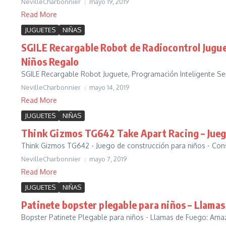
NevilleCharbonnier
mayo 19, 2019
Read More
JUGUETES
NIÑAS
SGILE Recargable Robot de Radiocontrol Jugu
Niños Regalo
SGILE Recargable Robot Juguete, Programación Inteligente Se
NevilleCharbonnier
mayo 14, 2019
Read More
JUGUETES
NIÑAS
Think Gizmos TG642 Take Apart Racing – Juego
Think Gizmos TG642 - Juego de construcción para niños - Const
NevilleCharbonnier
mayo 7, 2019
Read More
JUGUETES
NIÑAS
Patinete bopster plegable para niños – Llamas
Bopster Patinete Plegable para niños - Llamas de Fuego: Amaz