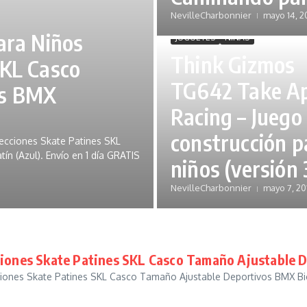
NevilleCharbonnier
mayo 14, 2
ara Niños
JUGUETES
NIÑAS
Think Gizmos
SKL Casco
TG642 Take A
os BMX
Racing – Juego
construcción p
ecciones Skate Patines SKL
n (Azul). Envío en 1 día GRATIS
niños (versión 
NevilleCharbonnier
mayo 7, 20
ciones Skate Patines SKL Casco Tamaño Ajustable 
iones Skate Patines SKL Casco Tamaño Ajustable Deportivos BMX Bici