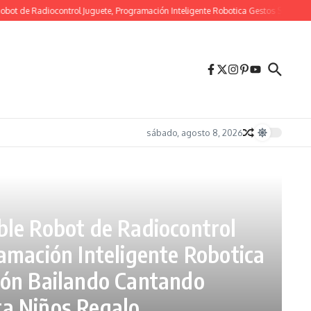
t de Radiocontrol Juguete, Programación Inteligente Robotica Gestos Sensació
sábado, agosto 8, 2026
le Robot de Radiocontrol
amación Inteligente Robotica
ión Bailando Cantando
a Niños Regalo