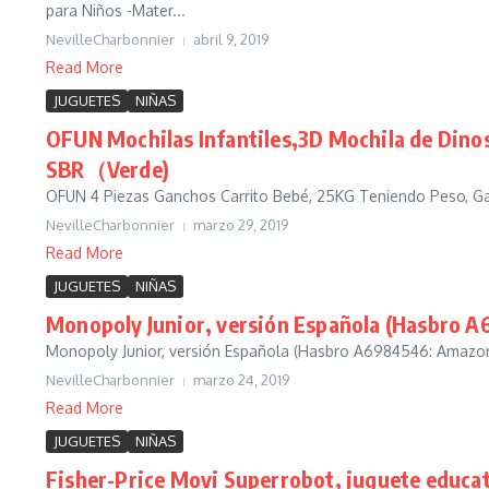
para Niños -Mater...
NevilleCharbonnier
abril 9, 2019
Read More
JUGUETES
NIÑAS
OFUN Mochilas Infantiles,3D Mochila de Dinos
SBR（Verde)
OFUN 4 Piezas Ganchos Carrito Bebé, 25KG Teniendo Peso, Ga
NevilleCharbonnier
marzo 29, 2019
Read More
JUGUETES
NIÑAS
Monopoly Junior, versión Española (Hasbro 
Monopoly Junior, versión Española (Hasbro A6984546: Amazon.
NevilleCharbonnier
marzo 24, 2019
Read More
JUGUETES
NIÑAS
Fisher-Price Movi Superrobot, juguete educat