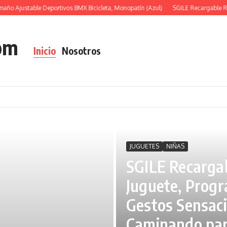
o Ajustable Deportivos BMX Bicicleta, Monopatín (Azul)
SGILE Recargable Robo
om
Inicio
Nosotros
JUGUETES
NIÑAS
SGILE Recargab
Juguete, Progr
Gestos Sensac
Caminando par