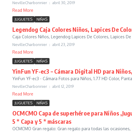
NevilleCharbonnier
abril 30, 2019
Read More
JUGUETES
NIÑAS
Legendog Caja Colores Niños, Lapices De Colo
Caja Colores Niños, Legendog Lapices De Colores, Lapices De 
NevilleCharbonnier
abril 23, 2019
Read More
JUGUETES
NIÑAS
YinFun YF-ec3 – Cámara Digital HD para Niños, 
YinFun YF-ec3 - Cámara Fotos para Niños, 1.77 HD Color, Pantal
NevilleCharbonnier
abril 12, 2019
Read More
JUGUETES
NIÑAS
OCMCMO Capa de superhéroe para Niños ,Juguet
5 * Capa y 5 * máscaras
OCMCMO Gran regalo: Gran regalo para todas las ocasiones, c