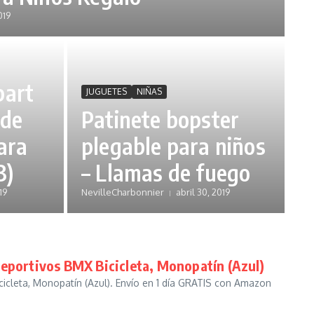
019
part
JUGUETES
NIÑAS
 de
Patinete bopster
ara
plegable para niños
3)
– Llamas de fuego
19
NevilleCharbonnier
abril 30, 2019
Deportivos BMX Bicicleta, Monopatín (Azul)
cleta, Monopatín (Azul). Envío en 1 día GRATIS con Amazon