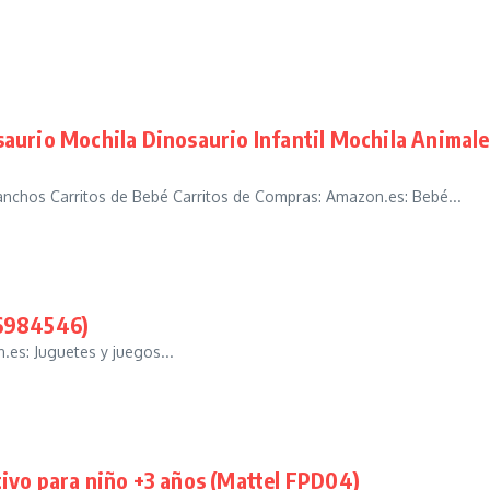
aurio Mochila Dinosaurio Infantil Mochila Animal
nchos Carritos de Bebé Carritos de Compras: Amazon.es: Bebé...
A6984546)
es: Juguetes y juegos...
ivo para niño +3 años (Mattel FPD04)