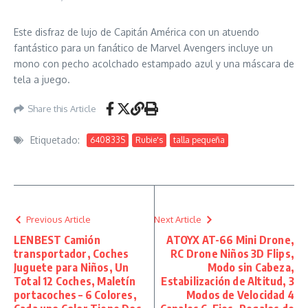
Este disfraz de lujo de Capitán América con un atuendo
fantástico para un fanático de Marvel Avengers incluye un
mono con pecho acolchado estampado azul y una máscara de
tela a juego.
Share this Article
Etiquetado:
640833S
Rubie's
talla pequeña
Previous Article
Next Article
LENBEST Camión
ATOYX AT-66 Mini Drone,
transportador, Coches
RC Drone Niños 3D Flips,
Juguete para Niños, Un
Modo sin Cabeza,
Total 12 Coches, Maletín
Estabilización de Altitud, 3
portacoches – 6 Colores,
Modos de Velocidad 4