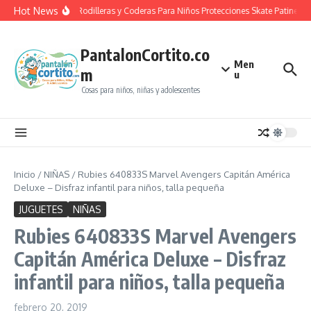
Saltar al contenido
Hot News
Casco Rodilleras y Coderas Para Niños Protecciones Skate Patines 
PantalonCortito.co
Men
m
u
Cosas para niños, niñas y adolescentes
Inicio
/
NIÑAS
/
Rubies 640833S Marvel Avengers Capitán América
Deluxe – Disfraz infantil para niños, talla pequeña
JUGUETES
NIÑAS
Rubies 640833S Marvel Avengers
Capitán América Deluxe – Disfraz
infantil para niños, talla pequeña
febrero 20, 2019