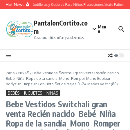
Saltar al contenido
Hot News
Casco Rodilleras y Coderas Para Niños Protecciones Skate Patines S
PantalonCortito.co
Men
m
u
Cosas para niños, niñas y adolescentes
Inicio
/
NIÑAS
/
Bebe Vestidos Switchali gran venta Recién nacido
Bebé Niña Ropa de la sandía Mono Romper Mono Equipar
bodysuit jumpsuit Conjunto Set de trajes 0~24 Meses vestir (80)
BEBÉS
JUGUETES
NIÑAS
Bebe Vestidos Switchali gran
venta Recién nacido Bebé Niña
Ropa de la sandía Mono Romper