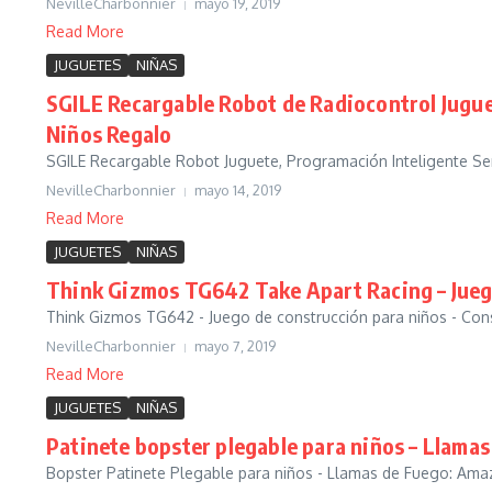
NevilleCharbonnier
mayo 19, 2019
Read More
JUGUETES
NIÑAS
SGILE Recargable Robot de Radiocontrol Jugu
Niños Regalo
SGILE Recargable Robot Juguete, Programación Inteligente Se
NevilleCharbonnier
mayo 14, 2019
Read More
JUGUETES
NIÑAS
Think Gizmos TG642 Take Apart Racing – Juego
Think Gizmos TG642 - Juego de construcción para niños - Const
NevilleCharbonnier
mayo 7, 2019
Read More
JUGUETES
NIÑAS
Patinete bopster plegable para niños – Llamas
Bopster Patinete Plegable para niños - Llamas de Fuego: Amaz