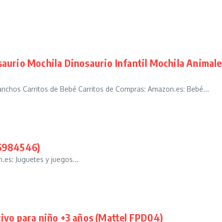
aurio Mochila Dinosaurio Infantil Mochila Animal
nchos Carritos de Bebé Carritos de Compras: Amazon.es: Bebé...
A6984546)
es: Juguetes y juegos...
ivo para niño +3 años (Mattel FPD04)