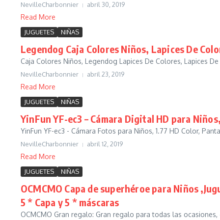
NevilleCharbonnier
abril 30, 2019
Read More
JUGUETES
NIÑAS
Legendog Caja Colores Niños, Lapices De Colo
Caja Colores Niños, Legendog Lapices De Colores, Lapices De 
NevilleCharbonnier
abril 23, 2019
Read More
JUGUETES
NIÑAS
YinFun YF-ec3 – Cámara Digital HD para Niños, 
YinFun YF-ec3 - Cámara Fotos para Niños, 1.77 HD Color, Pantal
NevilleCharbonnier
abril 12, 2019
Read More
JUGUETES
NIÑAS
OCMCMO Capa de superhéroe para Niños ,Juguet
5 * Capa y 5 * máscaras
OCMCMO Gran regalo: Gran regalo para todas las ocasiones, c