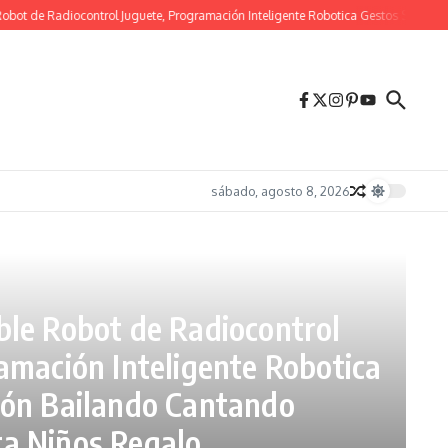
ot de Radiocontrol Juguete, Programación Inteligente Robotica Gestos Sensació
sábado, agosto 8, 2026
le Robot de Radiocontrol
amación Inteligente Robotica
ión Bailando Cantando
a Niños Regalo