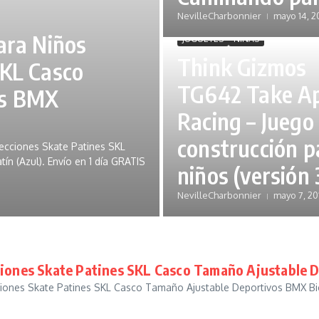
NevilleCharbonnier
mayo 14, 2
ara Niños
JUGUETES
NIÑAS
Think Gizmos
SKL Casco
TG642 Take A
os BMX
Racing – Juego
construcción p
ecciones Skate Patines SKL
n (Azul). Envío en 1 día GRATIS
niños (versión 
NevilleCharbonnier
mayo 7, 20
ciones Skate Patines SKL Casco Tamaño Ajustable 
iones Skate Patines SKL Casco Tamaño Ajustable Deportivos BMX Bici