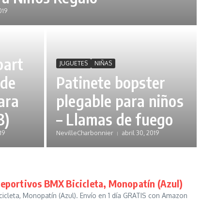
019
part
JUGUETES
NIÑAS
 de
Patinete bopster
ara
plegable para niños
3)
– Llamas de fuego
19
NevilleCharbonnier
abril 30, 2019
Deportivos BMX Bicicleta, Monopatín (Azul)
cleta, Monopatín (Azul). Envío en 1 día GRATIS con Amazon