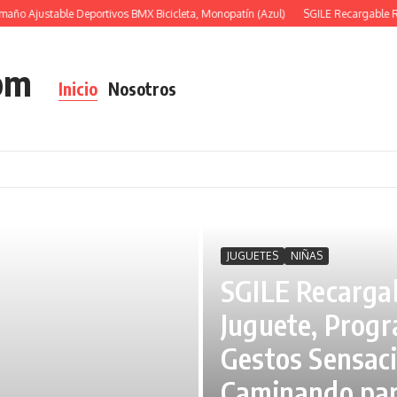
o Ajustable Deportivos BMX Bicicleta, Monopatín (Azul)
SGILE Recargable Rob
om
Inicio
Nosotros
JUGUETES
NIÑAS
SGILE Recargab
Juguete, Progr
Gestos Sensac
Caminando par