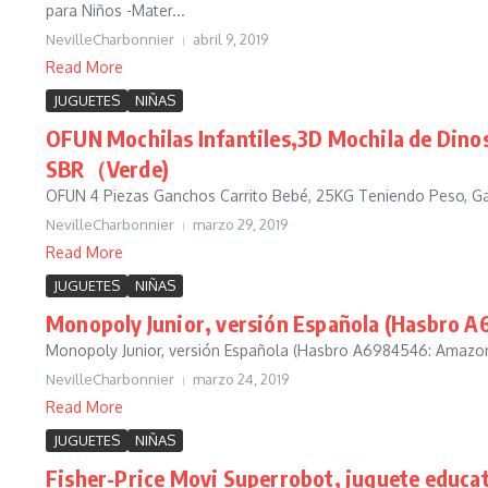
para Niños -Mater...
NevilleCharbonnier
abril 9, 2019
Read More
JUGUETES
NIÑAS
OFUN Mochilas Infantiles,3D Mochila de Dinos
SBR（Verde)
OFUN 4 Piezas Ganchos Carrito Bebé, 25KG Teniendo Peso, Ga
NevilleCharbonnier
marzo 29, 2019
Read More
JUGUETES
NIÑAS
Monopoly Junior, versión Española (Hasbro 
Monopoly Junior, versión Española (Hasbro A6984546: Amazon.
NevilleCharbonnier
marzo 24, 2019
Read More
JUGUETES
NIÑAS
Fisher-Price Movi Superrobot, juguete educat